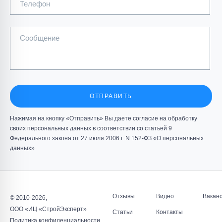
Телефон
Сообщение
Цех ванн и моек инв.№108424 ОАО «ВИЗ»
Обследование технического состояние строительных
конструкций;...
ОТПРАВИТЬ
Нажимая на кнопку «Отправить» Вы даете согласие на обработку
ПОДРОБНЕЕ
своих персональных данных в соответствии со статьей 9
Федерального закона от 27 июля 2006 г. N 152-ФЗ «О персональных
данных»
Отзывы
Видео
Вакан
© 2010-2026,
Здание приемного корпуса перегрузки ДОФ-2 (Здание
ООО «ИЦ «СтройЭксперт»
Статьи
Контакты
корпуса погрузочных бункеров) ОАО
Политика конфиденциальности