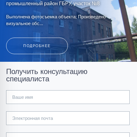
промышленный район ГБРУ, участок №8
Выполнена фотосъемка объекта; Произведено
визуальное обс...
ПОДРОБНЕЕ
Получить консультацию
специалиста
Корпус крупного и среднего дробления ДОФ-1 ОАО
"ПРУ"
Ваше имя
Обследование технического состояние строительных
конструкций;...
Электронная почта
ПОДРОБНЕЕ